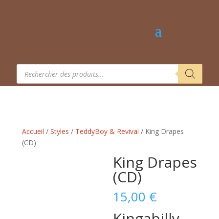
Recherche
de
produits
Accueil
/
Styles
/
TeddyBoy & Revival
/ King Drapes
(CD)
King Drapes
(CD)
15,00
€
Kingabilly