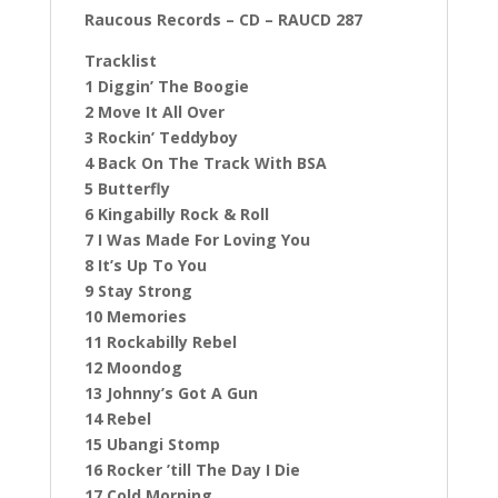
Raucous Records ‎– CD – RAUCD 287
Tracklist
1 Diggin’ The Boogie
2 Move It All Over
3 Rockin’ Teddyboy
4 Back On The Track With BSA
5 Butterfly
6 Kingabilly Rock & Roll
7 I Was Made For Loving You
8 It’s Up To You
9 Stay Strong
10 Memories
11 Rockabilly Rebel
12 Moondog
13 Johnny’s Got A Gun
14 Rebel
15 Ubangi Stomp
16 Rocker ’till The Day I Die
17 Cold Morning