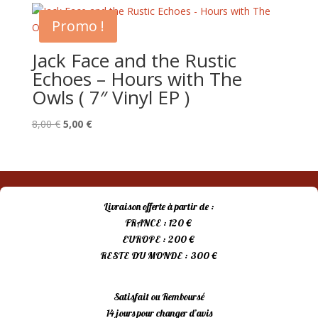
Promo !
Jack Face and the Rustic
Echoes – Hours with The
Owls ( 7″ Vinyl EP )
Le
Le
8,00
€
5,00
€
prix
prix
initial
actuel
était :
est :
8,00 €.
5,00 €.
Livraison offerte à partir de :
FRANCE : 120 €
EUROPE : 200 €
RESTE DU MONDE : 300 €
Satisfait ou Remboursé
14 jours pour changer d’avis