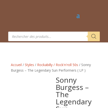
Recherche
de
produits
Accueil
/
Styles
/
Rockabilly / Rock'n'roll 50s
/ Sonny
Burgess – The Legendary Sun Performers‎ ( LP )
Sonny
Burgess –
The
Legendary