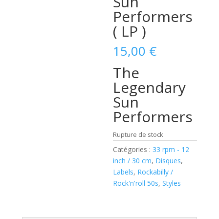
Sun
Performers‎
( LP )
15,00
€
The
Legendary
Sun
Performers
Rupture de stock
Catégories :
33 rpm - 12
inch / 30 cm
,
Disques
,
Labels
,
Rockabilly /
Rock'n'roll 50s
,
Styles