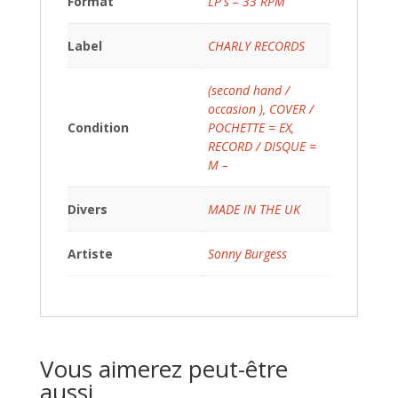
Format
LP's – 33 RPM
Label
CHARLY RECORDS
(second hand /
occasion )
,
COVER /
Condition
POCHETTE = EX
,
RECORD / DISQUE =
M –
Divers
MADE IN THE UK
Artiste
Sonny Burgess
Vous aimerez peut-être
aussi…