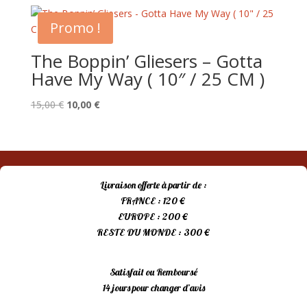
Promo !
The Boppin’ Gliesers – Gotta
Have My Way ( 10″ / 25 CM )
Le
Le
15,00
€
10,00
€
prix
prix
initial
actuel
était :
est :
15,00 €.
10,00 €.
Livraison offerte à partir de :
FRANCE : 120 €
EUROPE : 200 €
RESTE DU MONDE : 300 €
Satisfait ou Remboursé
14 jours pour changer d’avis