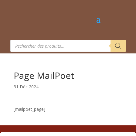
Recherche
de
produits
Page MailPoet
31 Déc 2024
[mailpoet_page]