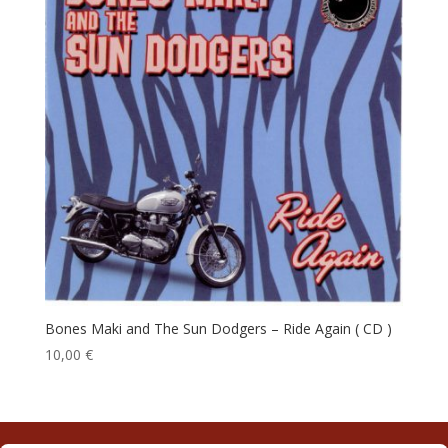
Bones Maki and The Sun Dodgers – Ride Again ( CD )
10,00
€