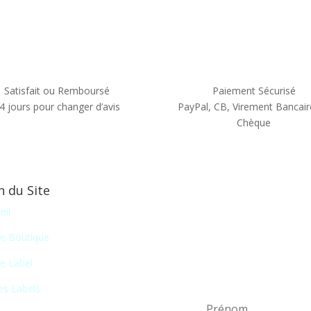
Satisfait ou Remboursé
Paiement Sécurisé
4 jours pour changer d’avis
PayPal, CB, Virement Bancair
Chèque
n du Site
Newsletter
eil
En vous inscrivant à notr
e Boutique
liste de nos nouveautés
e Label
certains salons du disque, 
es Labels