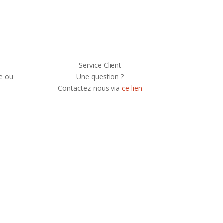
Service Client
e ou
Une question ?
Contactez-nous via
ce lien
e newsletter, vous recevrez chaque mois une
 et serez informé de nos participations à
festivals et concerts.