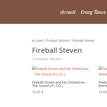
Accueil
Crazy Times
Accueil
/ Product Artiste / Fireball Steven
Fireball Steven
Trié
2 résultats affichés
du
plus
récent
au
Fireball Steven and His Orchestras –
Fireb
The Sound of ( CD )
Etern
plus
ancien
10,00
€
10,0