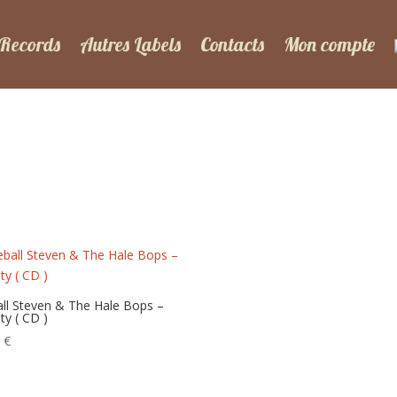
 Records
Autres Labels
Contacts
Mon compte
all Steven & The Hale Bops –
ity ( CD )
0
€