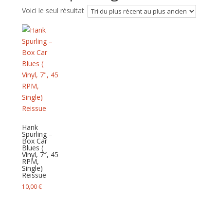
Voici le seul résultat
Hank
Spurling –
Box Car
Blues (
Vinyl, 7″, 45
RPM,
Single)
Reissue
10,00
€