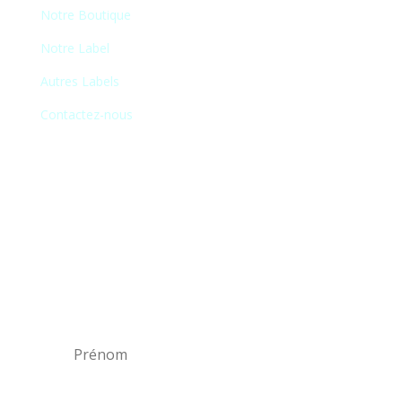
Notre Boutique
Notre Label
Autres Labels
Contactez-nous
Newsletter
En vous inscrivant à notre newsletter, vous
recevrez chaque mois une liste de nos
nouveautés et serez informé de nos
participations à certains salons du disque,
festivals et concerts.