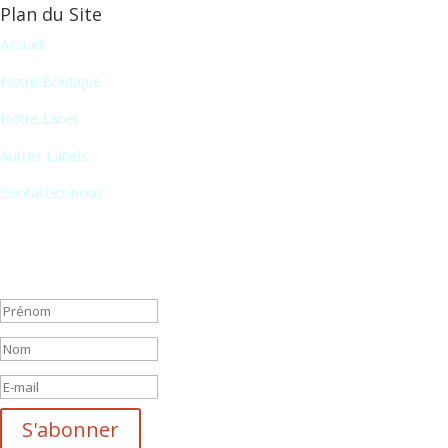
Plan du Site
Accueil
Notre Boutique
Notre Label
Autres Labels
Contactez-nous
Newsletter
En vous inscrivant à notre newsletter, vous recevrez chaque mois une 
Message de succès
S'abonner