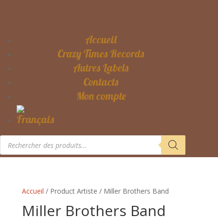
Accueil
Crazy Times Records
Autres Labels
Contacts
Mon compte
Recherche
de
produits
Accueil
/ Product Artiste / Miller Brothers Band
Miller Brothers Band