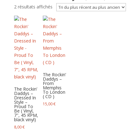
Trié
2 résultats affichés
du
plus
récent
au
plus
ancien
The Rockin’
Daddys –
From
Memphis
The Rockin’
To London
Daddys –
( CD )
Dressed In
Style –
15,00
€
Proud To
Be ( Vinyl,
7″, 45 RPM,
black vinyl)
8,00
€