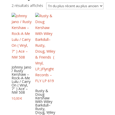
Trié
2 résultats affichés
du
plus
récent
au
plus
ancien
Johnny Jano
/ Rusty
Kershaw –
Rock-A-Me
Lulu / Carry
On ( Vinyl,
7″ ) Ace –
Rusty &
NW 508
Doug
Kershaw
10,00
€
With Wiley
Barkdull–
Rusty,
Doug, Wiley