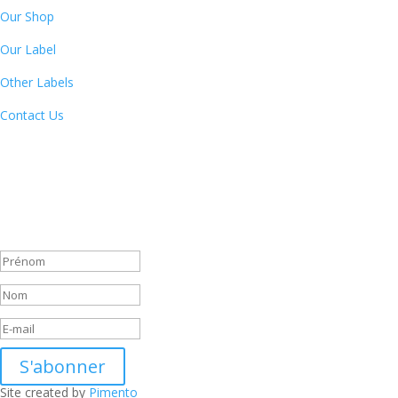
Our Shop
Our Label
Other Labels
Contact Us
Newsletter
By subscribing to our newsletter, you will receive each month a list
of our new releases and will be informed of our participation in
certain record fairs, festivals and concerts.
Message de succès
S'abonner
Site created by
Pimento