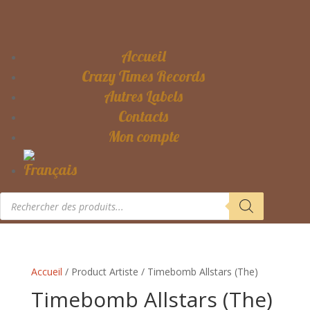
Accueil
Crazy Times Records
Autres Labels
Contacts
Mon compte
Recherche
de
produits
Accueil
/ Product Artiste / Timebomb Allstars (The)
Timebomb Allstars (The)