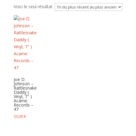
Voici le seul résultat
Joe D.
Johnson –
Rattlesnake
Daddy (
Vinyl, 7″ )
Acame
Records –
47
20,00
€