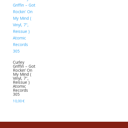
Curley
Griffin – Got
Rockin’ On
My Mind (
Vinyl, 7″,
Reissue )
Atomic
Records
305
10,00
€