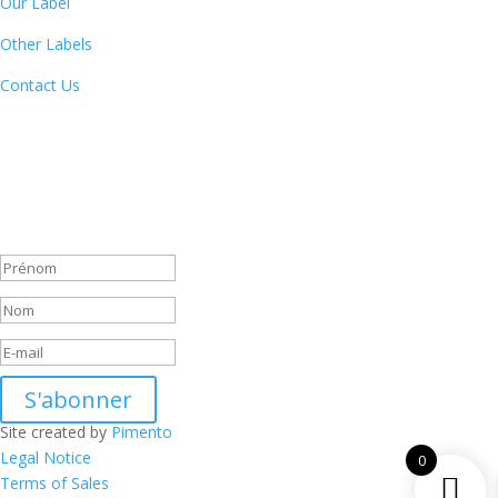
Our Label
Other Labels
Contact Us
Newsletter
By subscribing to our newsletter, you will receive each month a list
of our new releases and will be informed of our participation in
certain record fairs, festivals and concerts.
Message de succès
S'abonner
Site created by
Pimento
Legal Notice
0
Terms of Sales