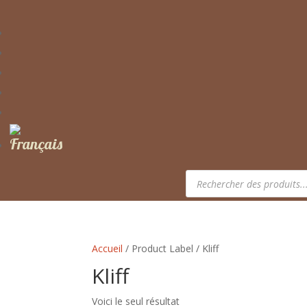
Recherche
de
produits
Accueil
/ Product Label / Kliff
Kliff
Voici le seul résultat