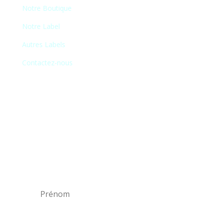
Notre Boutique
Notre Label
Autres Labels
Contactez-nous
Newsletter
En vous inscrivant à notre newsletter, vous
recevrez chaque mois une liste de nos
nouveautés et serez informé de nos
participations à certains salons du disque,
festivals et concerts.