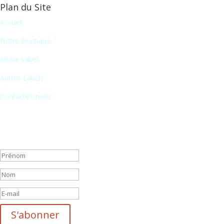
Plan du Site
Accueil
Notre Boutique
Notre Label
Autres Labels
Contactez-nous
Newsletter
En vous inscrivant à notre newsletter, vous recevrez chaque mois une 
Message de succès
S'abonner