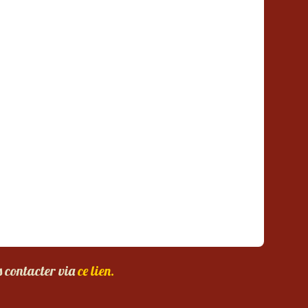
s contacter via
ce lien.