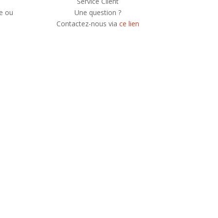
Service Client
e ou
Une question ?
Contactez-nous via
ce lien
e newsletter, vous recevrez chaque mois une
 et serez informé de nos participations à
festivals et concerts.