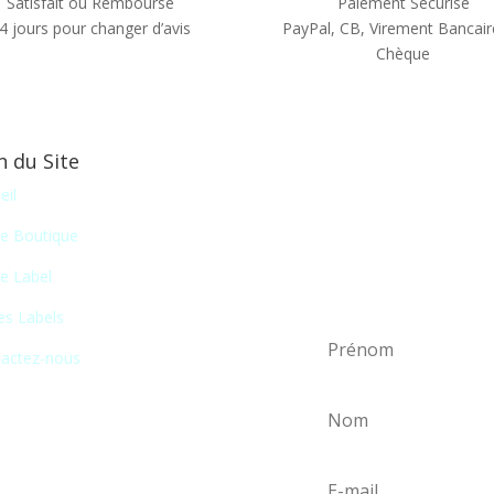
Satisfait ou Remboursé
Paiement Sécurisé
4 jours pour changer d’avis
PayPal, CB, Virement Bancair
Chèque
n du Site
Newsletter
eil
En vous inscrivant à notr
e Boutique
liste de nos nouveautés
e Label
certains salons du disque, 
es Labels
actez-nous