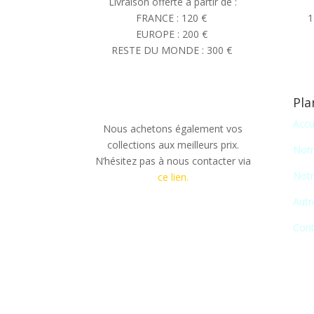
Livraison offerte à partir de :
FRANCE : 120 €
1
EUROPE : 200 €
RESTE DU MONDE : 300 €
Pla
Accu
Nous achetons également vos
collections aux meilleurs prix.
Notr
N’hésitez pas à nous contacter via
Notr
ce lien.
Autr
Cont