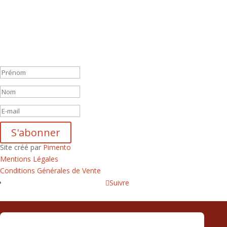
Newsletter
En vous inscrivant à notre newsletter, vous recevrez chaque mois
une liste de nos nouveautés et serez informé de nos participations à
certains salons du disque, festivals et concerts.
Message de succès
S'abonner
Site créé par
Pimento
Mentions Légales
Conditions Générales de Vente
Suivre