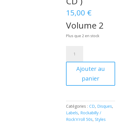
CD )
15,00
€
Volume 2
Plus que 2 en stock
quantité
de
Little
Ajouter au
Tony
And
panier
His
Brothers-
Volume
2
Catégories :
CD
,
Disques
,
‎(
Labels
,
Rockabilly /
CD
Rock'n'roll 50s
,
Styles
)