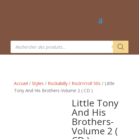
Recherche
de
produits
Accueil
/
Styles
/
Rockabilly / Rock'n'roll 50s
/ Little
Tony And His Brothers-Volume 2 ‎( CD )
Little Tony
And His
Brothers-
Volume 2 ‎(