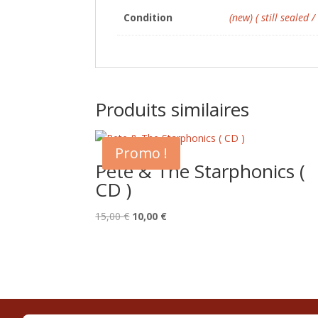
Condition
(new) ( still sealed /
Produits similaires
Promo !
Pete & The Starphonics (
CD )
Le
Le
15,00
€
10,00
€
prix
prix
initial
actuel
était :
est :
15,00 €.
10,00 €.