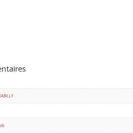
ntaires
KABILLY
rds