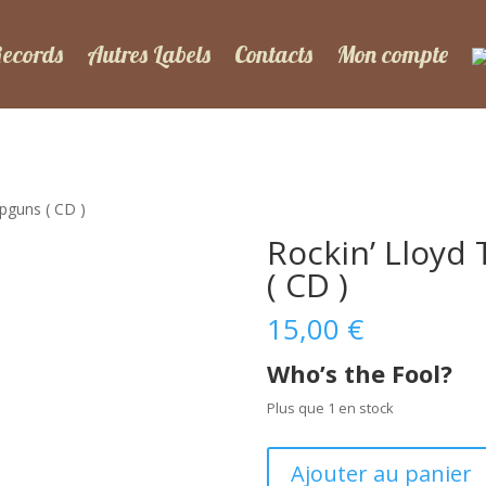
Records
Autres Labels
Contacts
Mon compte
ipguns ( CD )
Rockin’ Lloyd
( CD )
15,00
€
Who’s the Fool?
Plus que 1 en stock
quantité
Ajouter au panier
de