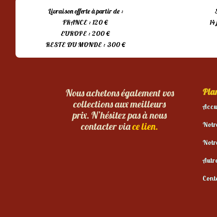
Livraison offerte à partir de :
FRANCE : 120 €
14
EUROPE : 200 €
RESTE DU MONDE : 300 €
Plan
Nous achetons également vos
collections aux meilleurs
Accu
prix. N’hésitez pas à nous
Notr
contacter via
ce lien.
Notr
Autr
Cont