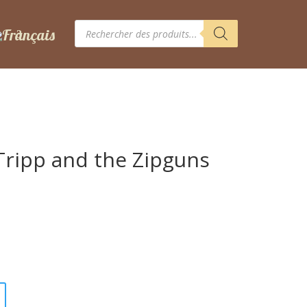
Recherche
de
produits
 Tripp and the Zipguns