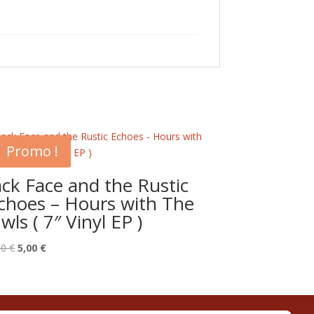
Promo !
ack Face and the Rustic
choes – Hours with The
wls ( 7″ Vinyl EP )
Le
Le
00
€
5,00
€
prix
prix
initial
actuel
était :
est :
8,00 €.
5,00 €.