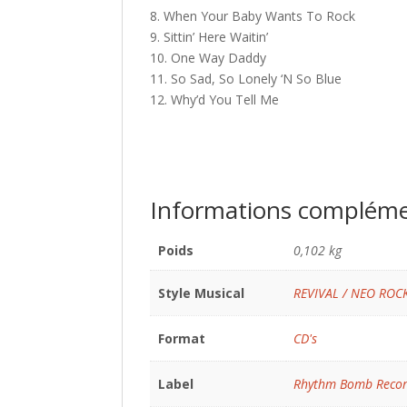
8. When Your Baby Wants To Rock
9. Sittin’ Here Waitin’
10. One Way Daddy
11. So Sad, So Lonely ‘N So Blue
12. Why’d You Tell Me
Informations compléme
Poids
0,102 kg
Style Musical
REVIVAL / NEO ROC
Format
CD's
Label
Rhythm Bomb Reco