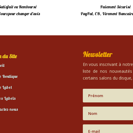
Satisfait ou Remboursé
Paiement Sécurisé
 jours pour changer d’avis
PayPal, CB, Virement Bancaire
Newsletter
 du Site
En vous inscrivant à notr
eil
liste de nos nouveautés
e Boutique
certains salons du disque, 
e Label
es Labels
actez-nous