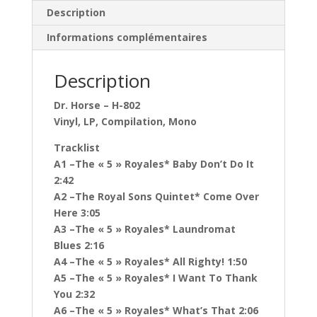
Description
Informations complémentaires
Description
Dr. Horse ‎– H-802
Vinyl, LP, Compilation, Mono
Tracklist
A1 –The « 5 » Royales* Baby Don’t Do It
2:42
A2 –The Royal Sons Quintet* Come Over
Here 3:05
A3 –The « 5 » Royales* Laundromat
Blues 2:16
A4 –The « 5 » Royales* All Righty! 1:50
A5 –The « 5 » Royales* I Want To Thank
You 2:32
A6 –The « 5 » Royales* What’s That 2:06