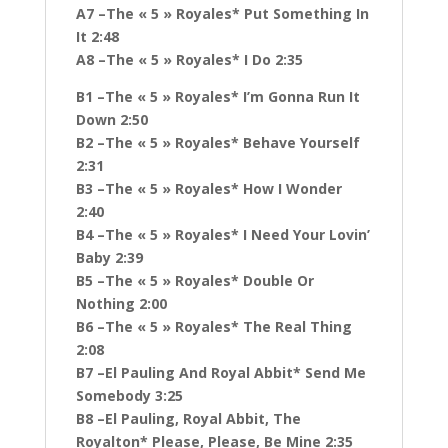
A7 –The « 5 » Royales* Put Something In
It 2:48
A8 –The « 5 » Royales* I Do 2:35
B1 –The « 5 » Royales* I’m Gonna Run It
Down 2:50
B2 –The « 5 » Royales* Behave Yourself
2:31
B3 –The « 5 » Royales* How I Wonder
2:40
B4 –The « 5 » Royales* I Need Your Lovin’
Baby 2:39
B5 –The « 5 » Royales* Double Or
Nothing 2:00
B6 –The « 5 » Royales* The Real Thing
2:08
B7 –El Pauling And Royal Abbit* Send Me
Somebody 3:25
B8 –El Pauling, Royal Abbit, The
Royalton* Please, Please, Be Mine 2:35