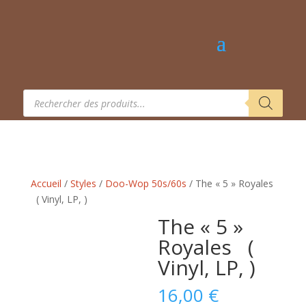
Recherche
de
produits
Accueil
/
Styles
/
Doo-Wop 50s/60s
/ The « 5 » Royales
‎ ‎ ( Vinyl, LP, )
The « 5 »
Royales ‎ ‎ (
Vinyl, LP, )
16,00
€