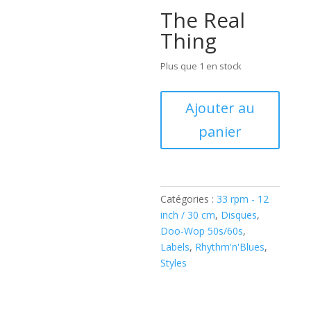
The Real
Thing
Plus que 1 en stock
quantité
Ajouter au
de
panier
The
"5"
Royales
Catégories :
33 rpm - 12
(
inch / 30 cm
,
Disques
,
Vinyl,
Doo-Wop 50s/60s
,
LP,
Labels
,
Rhythm'n'Blues
,
)
Styles