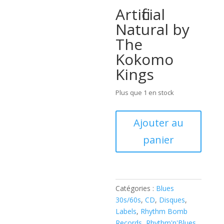
Artificial
Natural by
The
Kokomo
Kings
Plus que 1 en stock
quantité
Ajouter au
de
panier
The
Kokomo
Kings
(
CD)
Catégories :
Blues
30s/60s
,
CD
,
Disques
,
Labels
,
Rhythm Bomb
Records
,
Rhythm'n'Blues
,