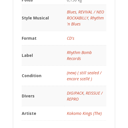
Blues
,
REVIVAL / NEO
Style Musical
ROCKABILLY
,
Rhythm
'n Blues
Format
CD's
Rhythm Bomb
Label
Records
(new) ( still sealed /
Condition
encore scellé )
DIGIPACK
,
REISSUE /
Divers
REPRO
Artiste
Kokomo Kings (The)