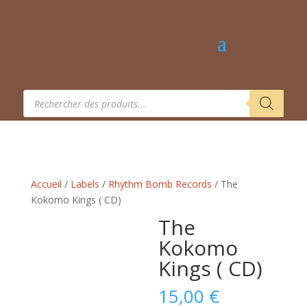
Recherche
de
produits
Accueil
/
Labels
/
Rhythm Bomb Records
/ The
Kokomo Kings ( CD)
The
Kokomo
Kings ( CD)
15,00
€