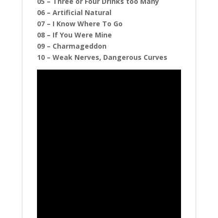
05 – Three or Four Drinks too Many
06 – Artificial Natural
07 – I Know Where To Go
08 – If You Were Mine
09 – Charmageddon
10 – Weak Nerves, Dangerous Curves