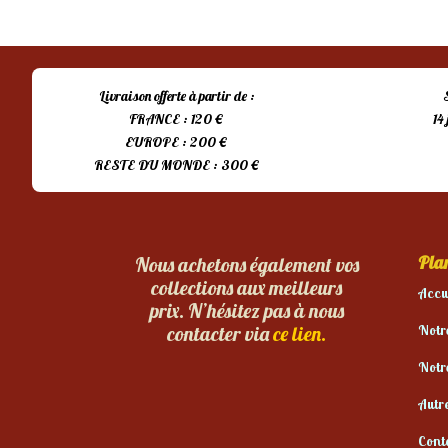
Livraison offerte à partir de :
FRANCE : 120 €
14
EUROPE : 200 €
RESTE DU MONDE : 300 €
Plan
Nous achetons également vos
collections aux meilleurs
Accu
prix. N’hésitez pas à nous
Notr
contacter via
ce lien.
Notr
Autr
Cont