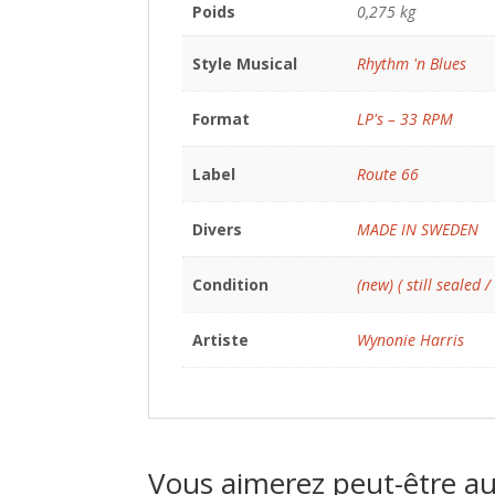
Poids
0,275 kg
Style Musical
Rhythm 'n Blues
Format
LP's – 33 RPM
Label
Route 66
Divers
MADE IN SWEDEN
Condition
(new) ( still sealed /
Artiste
Wynonie Harris
Vous aimerez peut-être a