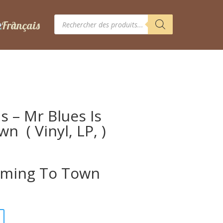
Recherche
de
produits
s – Mr Blues Is
‎ ( Vinyl, LP, )
oming To Town