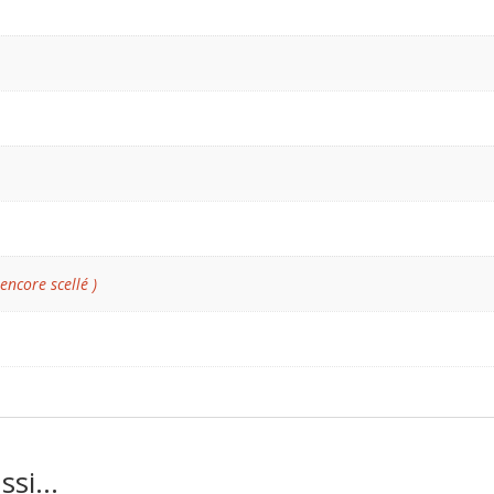
 encore scellé )
ussi…