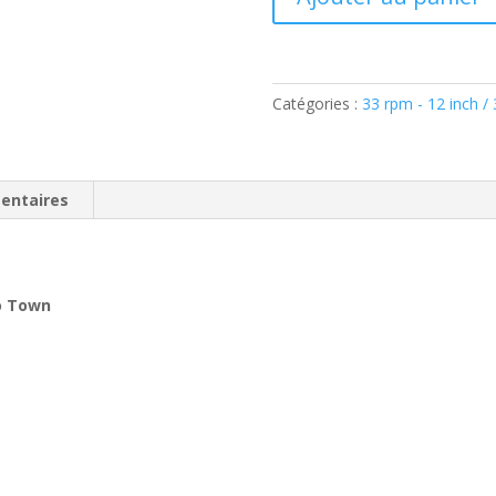
de
Wynonie
Harris
-
Catégories :
33 rpm - 12 inch /
Mr
Blues
Is
Coming
entaires
To
Town
(
To Town
Vinyl,
LP,
)