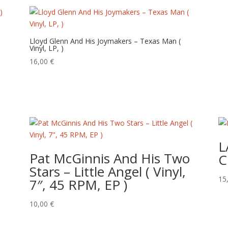
Lloyd Glenn And His Joymakers‎ – Texas Man (
Vinyl, LP, )
16,00
€
L
Pat McGinnis And His Two
C
Stars – Little Angel ( Vinyl,
15
7″, 45 RPM, EP )
10,00
€