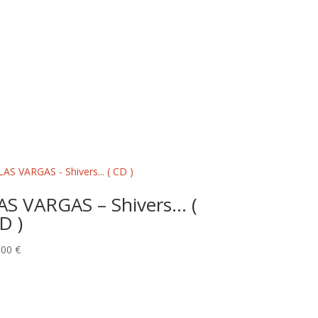
AS VARGAS – Shivers… (
D )
,00
€