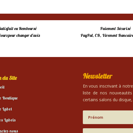
Satisfait ou Remboursé
Paiement Sécurisé
 jours pour changer d’avis
PayPal, CB, Virement Bancaire
Newsletter
 du Site
En vous inscrivant à notr
eil
liste de nos nouveautés
e Boutique
certains salons du disque, 
e Label
es Labels
actez-nous