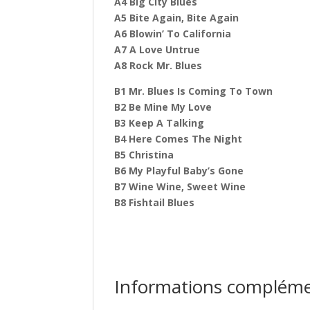
A4 Big City Blues
A5 Bite Again, Bite Again
A6 Blowin’ To California
A7 A Love Untrue
A8 Rock Mr. Blues
B1 Mr. Blues Is Coming To Town
B2 Be Mine My Love
B3 Keep A Talking
B4 Here Comes The Night
B5 Christina
B6 My Playful Baby’s Gone
B7 Wine Wine, Sweet Wine
B8 Fishtail Blues
Informations compléme