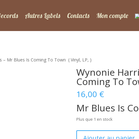
Records
Autres Labels
Contacts
Mon compte
 – Mr Blues Is Coming To Town ‎ ( Vinyl, LP, )
Wynonie Harri
Coming To Town 
16,00
€
Mr Blues Is C
Plus que 1 en stock
quantité
Ajouter au panier