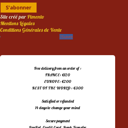
S'abonner
Site créé par
Pimento
Mentions Légales
Conditions Générales de Vente
Suivre
Free delivery from an order of :
FRANCE: €120
EUROPE: €200
REST OF THE WORLD : €300
Satisfied or refunded
14 days to change your mind
Secure payment
PayPal, Credit Card, Bank Transfer