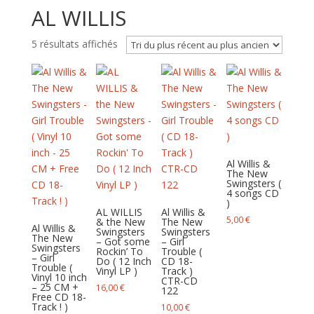
AL WILLIS
Trié
5 résultats affichés
du
plus
récent
au
plus
ancien
Al Willis &
The New
Swingsters (
4 songs CD
)
AL WILLIS
Al Willis &
5,00
€
& the New
The New
Al Willis &
Swingsters
Swingsters
The New
– Got some
– Girl
Swingsters
Rockin’ To
Trouble (
– Girl
Do ( 12 Inch
CD 18-
Trouble (
Vinyl LP )
Track )
Vinyl 10 inch
CTR-CD
– 25 CM +
16,00
€
122
Free CD 18-
Track ! )
10,00
€