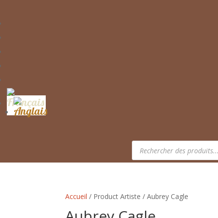
Recherche
de
produits
Accueil
/ Product Artiste / Aubrey Cagle
Aubrey Cagle