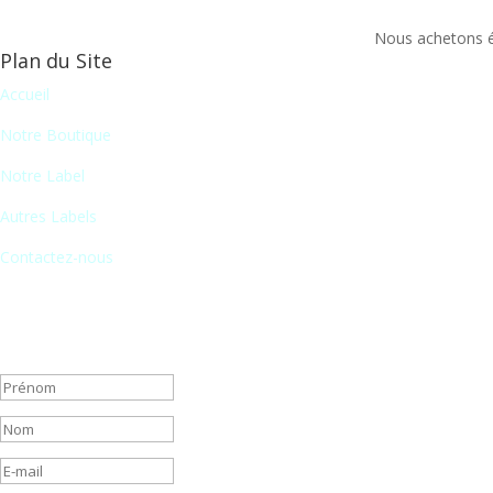
Nous achetons ég
Plan du Site
Accueil
Notre Boutique
Notre Label
Autres Labels
Contactez-nous
Newsletter
En vous inscrivant à notre newsletter, vous recevrez chaque mois une 
Message de succès