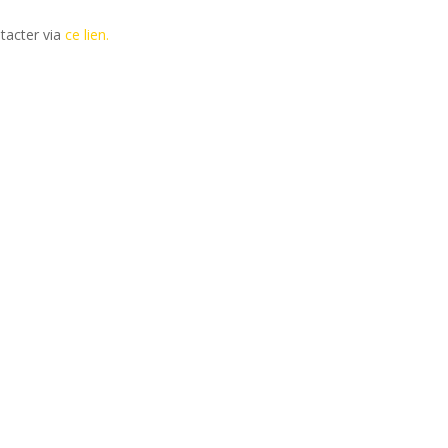
tacter via
ce lien.
ains salons du disque, festivals et concerts.