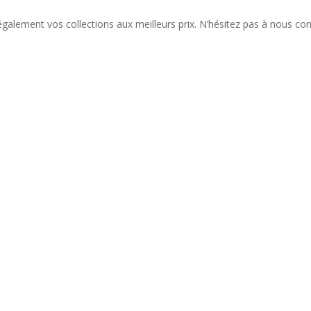
alement vos collections aux meilleurs prix. N’hésitez pas à nous con
liste de nos nouveautés et serez informé de nos participations à cert