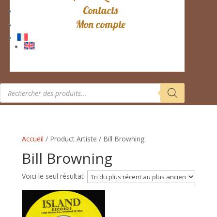
Contacts
Mon compte
Recherche
de
produits
Accueil
/ Product Artiste / Bill Browning
Bill Browning
Voici le seul résultat