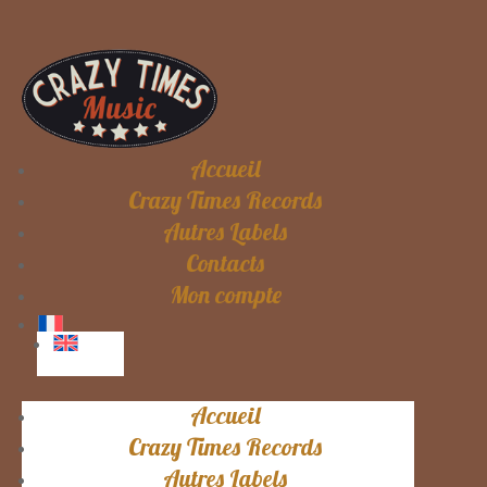
Accueil
Crazy Times Records
Autres Labels
Contacts
Mon compte
Accueil
Crazy Times Records
Autres Labels