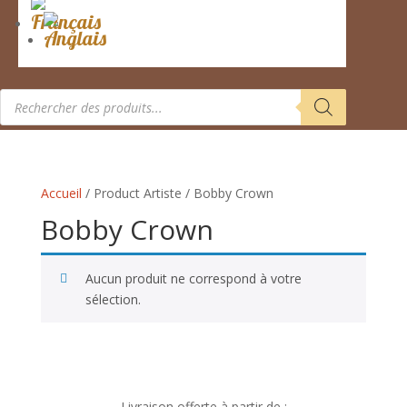
Recherche
de
produits
Accueil
/ Product Artiste / Bobby Crown
Bobby Crown
Aucun produit ne correspond à votre
sélection.
Livraison offerte à partir de :