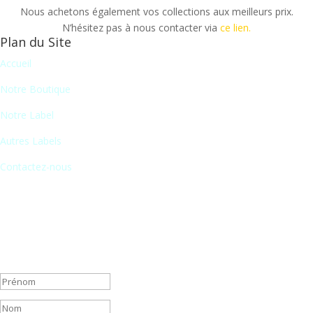
Nous achetons également vos collections aux meilleurs prix.
N’hésitez pas à nous contacter via
ce lien.
Plan du Site
Accueil
Notre Boutique
Notre Label
Autres Labels
Contactez-nous
Newsletter
En vous inscrivant à notre newsletter, vous recevrez chaque mois
une liste de nos nouveautés et serez informé de nos participations à
certains salons du disque, festivals et concerts.
Message de succès