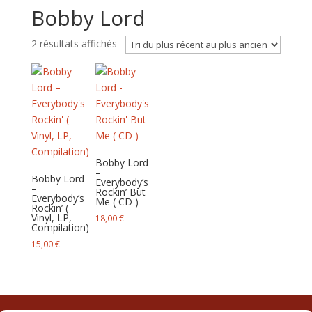
Bobby Lord
Trié
2 résultats affichés
du
plus
récent
au
plus
ancien
Bobby Lord
–
Bobby Lord
Everybody’s
–
Rockin’ But
Everybody’s
Me ( CD )
Rockin’ (
Vinyl, LP,
18,00
€
Compilation)
15,00
€