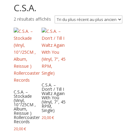
C.S.A.
Trié
2 résultats affichés
du
plus
récent
au
plus
ancien
C.S.A. –
Don’t / Till I
C.S.A. –
Waltz Again
Stockade
With You
(Vinyl,
(Vinyl, 7″, 45
10″/25CM ,
RPM,
Album,
Single)
Reissue )
Rollercoaster
20,00
€
Records
20,00
€