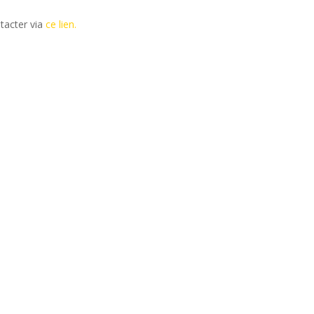
tacter via
ce lien.
ains salons du disque, festivals et concerts.