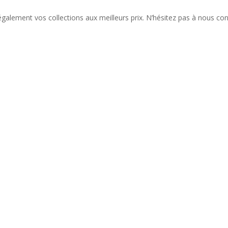
alement vos collections aux meilleurs prix. N’hésitez pas à nous con
liste de nos nouveautés et serez informé de nos participations à cert