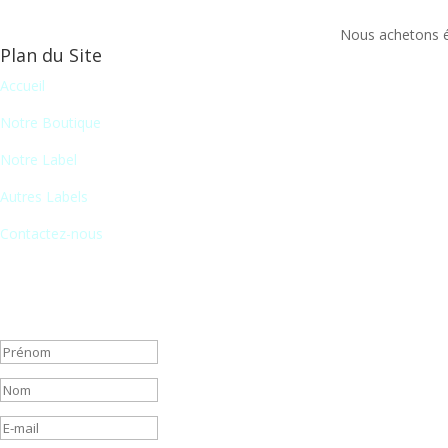
Nous achetons ég
Plan du Site
Accueil
Notre Boutique
Notre Label
Autres Labels
Contactez-nous
Newsletter
En vous inscrivant à notre newsletter, vous recevrez chaque mois une 
Message de succès