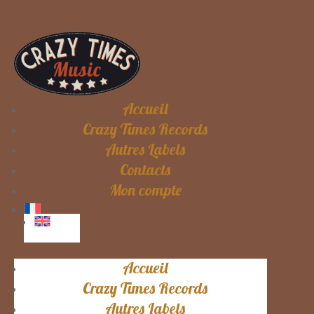
Accueil
Crazy Times Records
Autres Labels
Contacts
Mon compte
Accueil
Crazy Times Records
Autres Labels