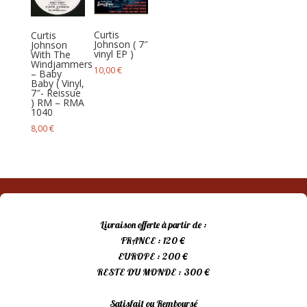
au
plus
Curtis
Curtis
ancien
Johnson ( 7″
Johnson
vinyl EP )
With The
Windjammers
10,00
€
– Baby
Baby ( Vinyl,
7″- Reissue
) RM – RMA
1040
8,00
€
Livraison offerte à partir de :
FRANCE : 120 €
EUROPE : 200 €
RESTE DU MONDE : 300 €
Satisfait ou Remboursé