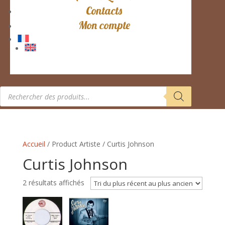
Contacts
Mon compte
Recherche
de
produits
Accueil
/ Product Artiste / Curtis Johnson
Curtis Johnson
Trié
2 résultats affichés
du
plus
récent