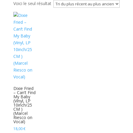
Voici le seul résultat
Dixie Fried
– Can’t Find
My Baby
(Vinyl, LP
10inch/25
CM )
(Marcel
Riesco on
Vocal)
18,00
€