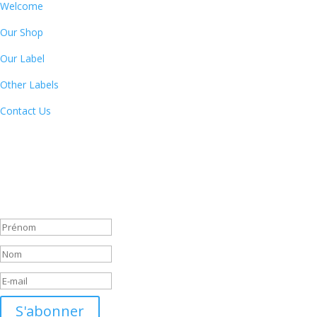
Welcome
Our Shop
Our Label
Other Labels
Contact Us
Newsletter
By subscribing to our newsletter, you will receive each month a list
of our new releases and will be informed of our participation in
certain record fairs, festivals and concerts.
Message de succès
S'abonner