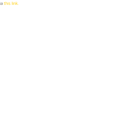
via
this link.
ecord fairs, festivals and concerts.