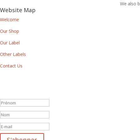
We also bu
Website Map
Welcome
Our Shop
Our Label
Other Labels
Contact Us
Newsletter
By subscribing to our newsletter, you will receive each month a list of
Message de succès
S'abonner