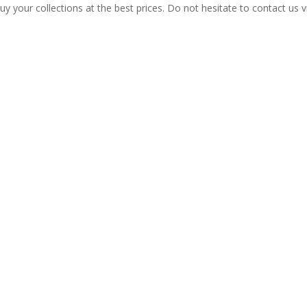
y your collections at the best prices. Do not hesitate to contact us 
 our new releases and will be informed of our participation in certain r