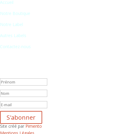
Accueil
Notre Boutique
Notre Label
Autres Labels
Contactez-nous
Newsletter
En vous inscrivant à notre newsletter, vous recevrez chaque mois une 
Message de succès
S'abonner
Site créé par
Pimento
Mentions Légales