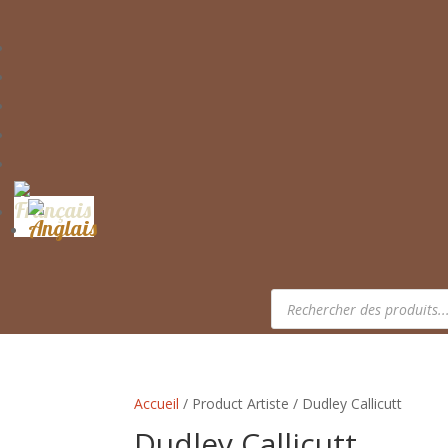
Recherche
de
produits
Accueil
/ Product Artiste / Dudley Callicutt
Dudley Callicutt