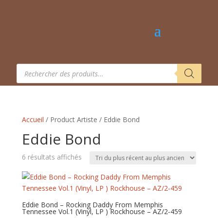
Recherche
de
produits
Accueil
/ Product Artiste / Eddie Bond
Eddie Bond
Trié
6 résultats affichés
du
plus
récent
au
Eddie Bond – Rocking Daddy From Memphis
Tennessee Vol.1 (Vinyl, LP ) Rockhouse – AZ/2-459
plus