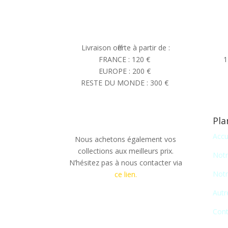
Livraison offerte à partir de :
FRANCE : 120 €
1
EUROPE : 200 €
RESTE DU MONDE : 300 €
Pla
Accu
Nous achetons également vos
collections aux meilleurs prix.
Notr
N’hésitez pas à nous contacter via
Notr
ce lien.
Autr
Cont