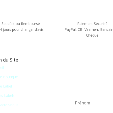
Satisfait ou Remboursé
Paiement Sécurisé
4 jours pour changer d’avis
PayPal, CB, Virement Bancair
Chèque
n du Site
Newsletter
eil
En vous inscrivant à notr
e Boutique
liste de nos nouveautés
e Label
certains salons du disque, 
es Labels
actez-nous