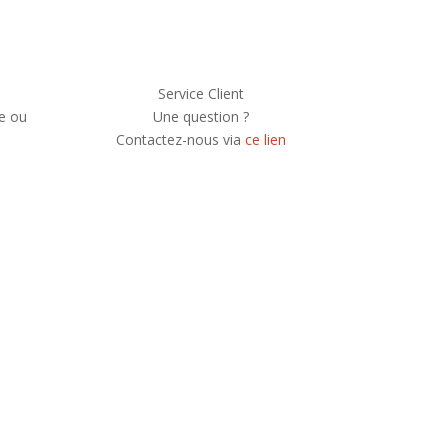
Service Client
e ou
Une question ?
Contactez-nous via
ce lien
e newsletter, vous recevrez chaque mois une
 et serez informé de nos participations à
festivals et concerts.