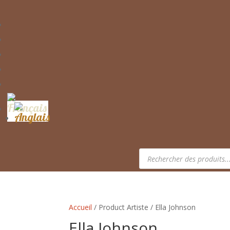
Recherche
de
produits
Accueil
/ Product Artiste / Ella Johnson
Ella Johnson