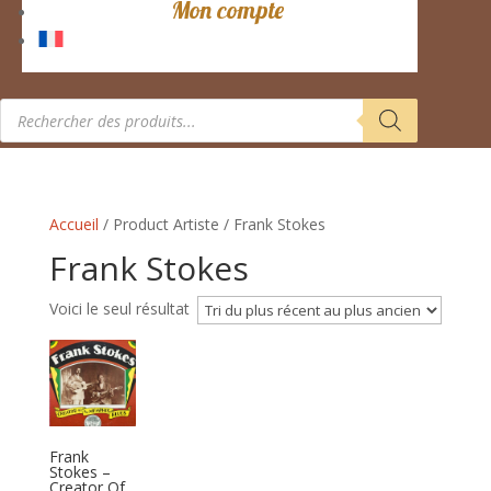
Mon compte
Recherche
de
produits
Accueil
/ Product Artiste / Frank Stokes
Frank Stokes
Voici le seul résultat
Frank
Stokes –
Creator Of