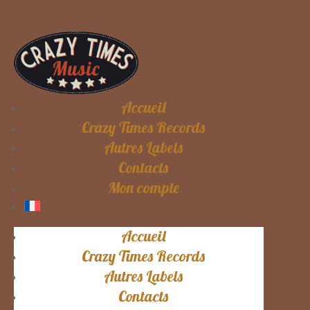
Accueil
Crazy Times Records
Autres Labels
Contacts
Mon compte
Accueil
Crazy Times Records
Autres Labels
Contacts