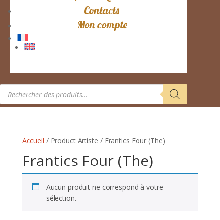
Contacts
Mon compte
Recherche
de
produits
Accueil
/ Product Artiste / Frantics Four (The)
Frantics Four (The)
Aucun produit ne correspond à votre
sélection.