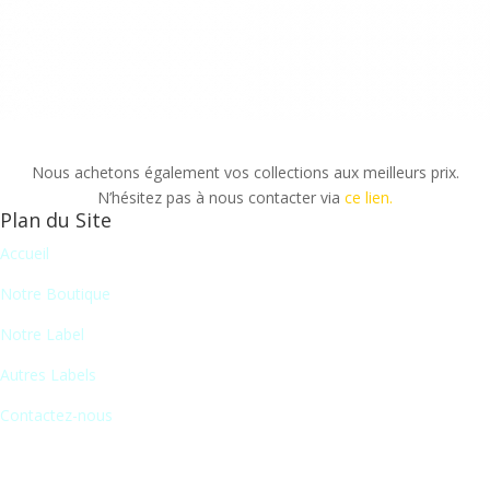
Nous achetons également vos collections aux meilleurs prix.
N’hésitez pas à nous contacter via
ce lien.
Plan du Site
Accueil
Notre Boutique
Notre Label
Autres Labels
Contactez-nous
Newsletter
En vous inscrivant à notre newsletter, vous recevrez chaque mois