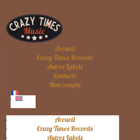
Accueil
Crazy Times Records
Autres Labels
Contacts
Mon compte
Accueil
Crazy Times Records
Autres Labels