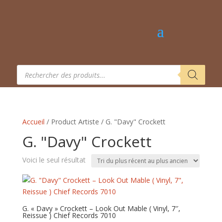
Recherche
de
produits
Accueil
/ Product Artiste / G. "Davy" Crockett
G. "Davy" Crockett
Voici le seul résultat
G. « Davy » Crockett – Look Out Mable ( Vinyl, 7″,
Reissue ) Chief Records 7010