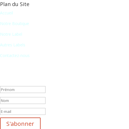
Plan du Site
Accueil
Notre Boutique
Notre Label
Autres Labels
Contactez-nous
Newsletter
En vous inscrivant à notre newsletter, vous recevrez chaque mois une 
Message de succès
S'abonner