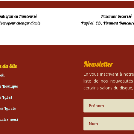
Satisfait ou Remboursé
Paiement Sécurisé
 jours pour changer d’avis
PayPal, CB, Virement Bancaire
Newsletter
 du Site
En vous inscrivant à notr
eil
liste de nos nouveautés
e Boutique
certains salons du disque, 
e Label
es Labels
actez-nous