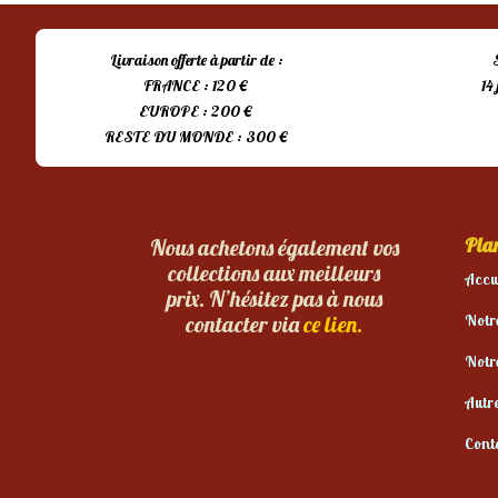
Livraison offerte à partir de :
FRANCE : 120 €
14
EUROPE : 200 €
RESTE DU MONDE : 300 €
Plan
Nous achetons également vos
collections aux meilleurs
Accu
prix. N’hésitez pas à nous
Notr
contacter via
ce lien.
Notr
Autr
Cont