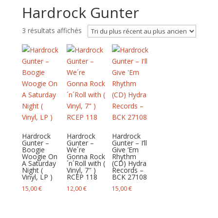
Hardrock Gunter
Trié
3 résultats affichés
du
plus
récent
au
plus
ancien
Hardrock
Hardrock
Hardrock
Gunter –
Gunter –
Gunter – I’ll
Boogie
We´re
Give ‘Em
Woogie On
Gonna Rock
Rhythm
A Saturday
´n´Roll with (
(CD) Hydra
Night (
Vinyl, 7″ )
Records –
Vinyl, LP )
RCEP 118
BCK 27108
15,00
€
12,00
€
15,00
€