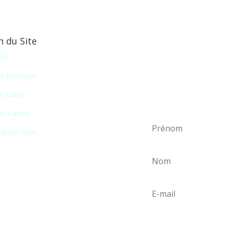
n du Site
Newsletter
eil
En vous inscrivant à notr
e Boutique
liste de nos nouveautés
e Label
certains salons du disque, 
es Labels
actez-nous