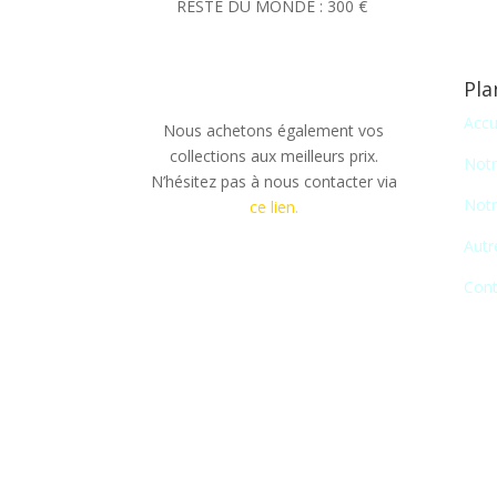
RESTE DU MONDE : 300 €
Pla
Accu
Nous achetons également vos
collections aux meilleurs prix.
Notr
N’hésitez pas à nous contacter via
Notr
ce lien.
Autr
Cont