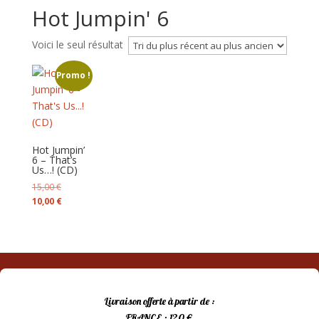
Hot Jumpin' 6
Voici le seul résultat
Promo !
Hot Jumpin’
6 – That’s
Us…! (CD)
Le
15,00
€
prix
Le
10,00
€
initial
prix
était :
actuel
15,00 €.
est :
10,00 €.
Livraison offerte à partir de :
FRANCE : 120 €