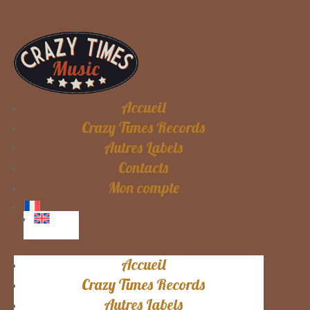
Accueil
Crazy Times Records
Autres Labels
Contacts
Mon compte
Accueil
Crazy Times Records
Autres Labels