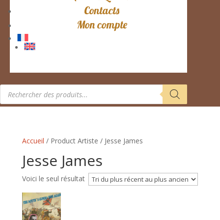
Contacts
Mon compte
Recherche
de
produits
Accueil
/ Product Artiste / Jesse James
Jesse James
Voici le seul résultat